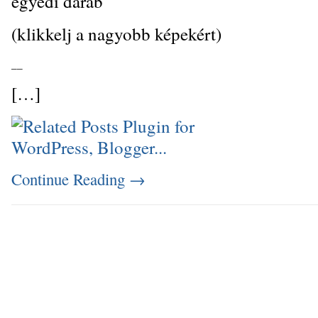
egyedi darab
(klikkelj a nagyobb képekért)
_
_
[…]
Continue Reading
→