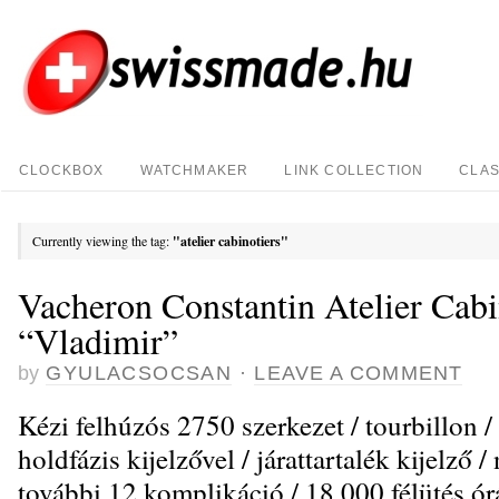
CLOCKBOX
WATCHMAKER
LINK COLLECTION
CLAS
Currently viewing the tag:
"atelier cabinotiers"
Vacheron Constantin Atelier Cabi
“Vladimir”
by
GYULACSOCSAN
·
LEAVE A COMMENT
Kézi felhúzós 2750 szerkezet / tourbillon /
holdfázis kijelzővel / járattartalék kijelző / 
további 12 komplikáció / 18.000 félütés ór