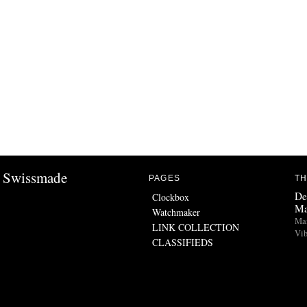
Swissmade
PAGES
TH
De
Clockbox
Ma
Watchmaker
Man
LINK COLLECTION
Vib
CLASSIFIEDS