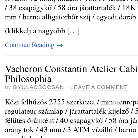
/ 38 csapágykő / 58 óra járattartalék / 18K 
mm / barna alligátorbőr szíj / egyedi darab
(klikkelj a nagyobb […]
Continue Reading
→
Vacheron Constantin Atelier Cabi
Philosophia
by
GYULACSOCSAN
·
LEAVE A COMMENT
Kézi felhúzós 2755 szerkezet / minutenrepet
regulateur számlap / járattartalék kijelző /
félütés óránként / 40 csapágykő / 58 óra já
arany tok / 43 mm / 3 ATM vízálló / barna a