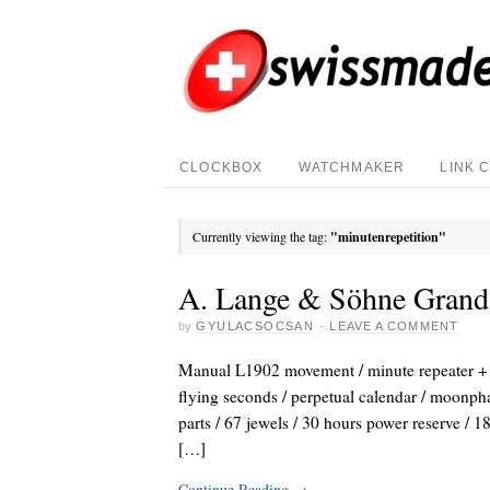
CLOCKBOX
WATCHMAKER
LINK 
Currently viewing the tag:
"minutenrepetition"
A. Lange & Söhne Grand
by
GYULACSOCSAN
·
LEAVE A COMMENT
Manual L1902 movement / minute repeater + g
flying seconds / perpetual calendar / moonpha
parts / 67 jewels / 30 hours power reserve / 1
[…]
Continue Reading
→