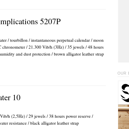
omplications 5207P
 / tourbillon / instantaneous perpetual calendar / moon
C chronometer / 21.300 Vib/h (3Hz) / 35 jewels / 48 hours
umidity and dust protection / brown alligator leather strap
OUR 
ter 10
ib/h (2,5Hz) / 29 jewels / 38 hours power reserve /
ter resistance / black alligator leather strap