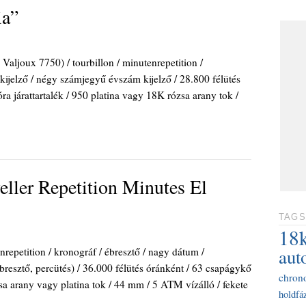
ia”
Valjoux 7750) / tourbillon / minutenrepetition /
 kijelző / négy számjegyű évszám kijelző / 28.800 félütés
ra járattartalék / 950 platina vagy 18K rózsa arany tok /
eller Repetition Minutes El
TAGS
18
repetition / kronográf / ébresztő / nagy dátum /
aut
ébresztő, percütés) / 36.000 félütés óránként / 63 csapágykő
chron
ózsa arany vagy platina tok / 44 mm / 5 ATM vízálló / fekete
holdfáz