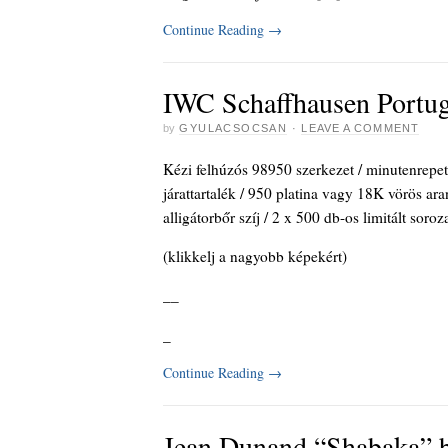
Continue Reading
→
IWC Schaffhausen Portug
by
GYULACSOCSAN
·
LEAVE A COMMENT
Kézi felhúzós 98950 szerkezet / minutenrepeti
járattartalék / 950 platina vagy 18K vörös ar
alligátorbőr szíj / 2 x 500 db-os limitált soroz
(klikkelj a nagyobb képekért)
_
_
_
Continue Reading
→
Jean Dunand “Shabaka” b