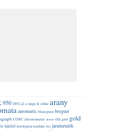
k
arany
950
2892-a2
a. lange & söhne
omata
automatic
breguet
blancpain
gold
ograph
eta
COSC chronometer
gmt
dewitt
járattartalék
is kijelző
horological machine
iwc