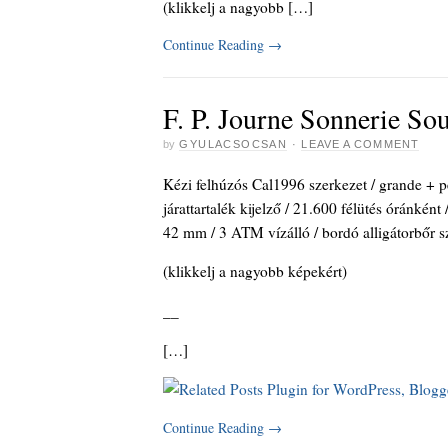
(klikkelj a nagyobb […]
Continue Reading
→
F. P. Journe Sonnerie So
by
GYULACSOCSAN
·
LEAVE A COMMENT
Kézi felhúzós Cal1996 szerkezet / grande + pe
járattartalék kijelző / 21.600 félütés óránként 
42 mm / 3 ATM vízálló / bordó alligátorbőr sz
(klikkelj a nagyobb képekért)
_
_
[…]
Continue Reading
→