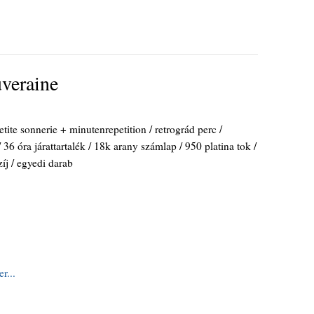
uveraine
tite sonnerie + minutenrepetition / retrográd perc /
/ 36 óra járattartalék / 18k arany számlap / 950 platina tok /
íj / egyedi darab