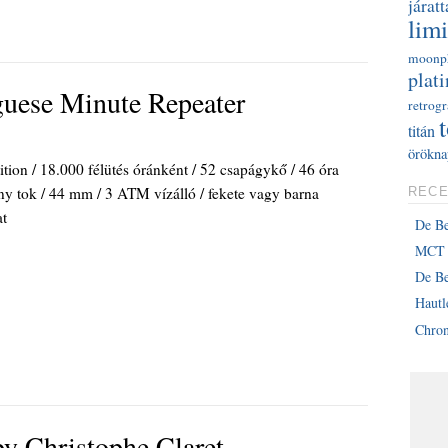
járatt
limi
moonp
plati
uese Minute Repeater
retrog
titán
örökna
tion / 18.000 félütés óránként / 52 csapágykő / 46 óra
any tok / 44 mm / 3 ATM vízálló / fekete vagy barna
RECE
at
De B
MCT 
De Be
Haut
Chron
y Christophe Claret