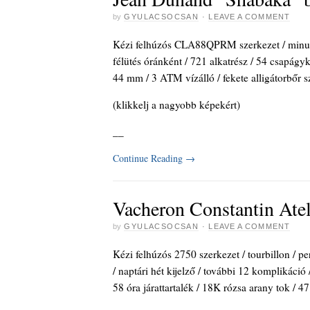
by
GYULACSOCSAN
·
LEAVE A COMMENT
Kézi felhúzós CLA88QPRM szerkezet / minutenr
félütés óránként / 721 alkatrész / 54 csapágyk
44 mm / 3 ATM vízálló / fekete alligátorbőr sz
(klikkelj a nagyobb képekért)
_
_
Continue Reading
→
Vacheron Constantin Atel
by
GYULACSOCSAN
·
LEAVE A COMMENT
Kézi felhúzós 2750 szerkezet / tourbillon / perc
/ naptári hét kijelző / további 12 komplikáció
58 óra járattartalék / 18K rózsa arany tok / 4