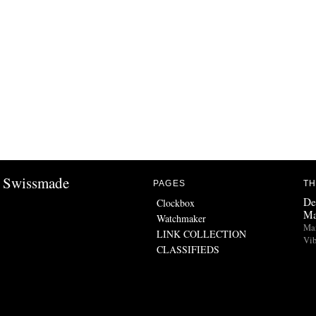
Swissmade
PAGES
TH
De
Clockbox
Ma
Watchmaker
Man
LINK COLLECTION
Vib
CLASSIFIEDS