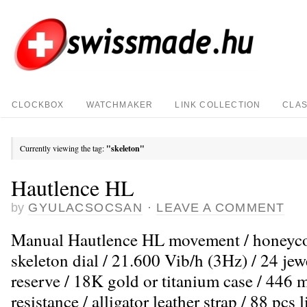
CLOCKBOX
WATCHMAKER
LINK COLLECTION
CLAS
Currently viewing the tag:
"skeleton"
Hautlence HL
by
GYULACSOCSAN
·
LEAVE A COMMENT
Manual Hautlence HL movement / honeyco
skeleton dial / 21.600 Vib/h (3Hz) / 24 je
reserve / 18K gold or titanium case / 446
resistance / alligator leather strap / 88 pcs 