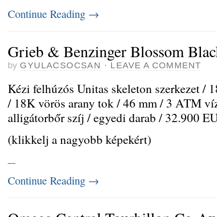
Continue Reading
→
Grieb & Benzinger Blossom Blac
by
GYULACSOCSAN
·
LEAVE A COMMENT
Kézi felhúzós Unitas skeleton szerkezet / 1
/ 18K vörös arany tok / 46 mm / 3 ATM vízá
alligátorbőr szíj / egyedi darab / 32.900 E
(klikkelj a nagyobb képekért)
_
_
Continue Reading
→