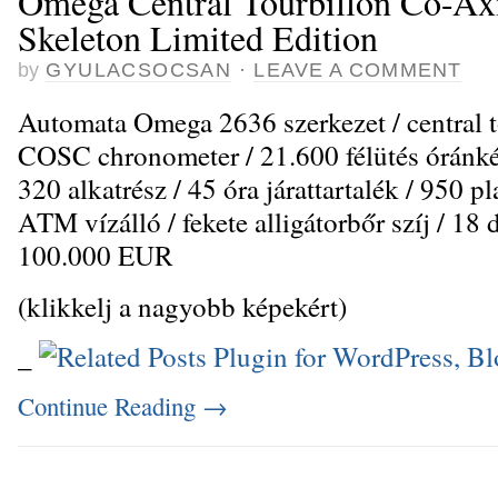
Omega Central Tourbillon Co-Ax
Skeleton Limited Edition
by
GYULACSOCSAN
·
LEAVE A COMMENT
Automata Omega 2636 szerkezet / central to
COSC chronometer / 21.600 félütés óránké
320 alkatrész / 45 óra járattartalék / 950 p
ATM vízálló / fekete alligátorbőr szíj / 18 d
100.000 EUR
(klikkelj a nagyobb képekért)
_
Continue Reading
→