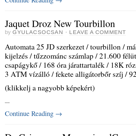
Jaquet Droz New Tourbillon
by
GYULACSOCSAN
·
LEAVE A COMMENT
Automata 25 JD szerkezet / tourbillon / m
kijelzés / tűzzománc számlap / 21.600 félü
csapágykő / 168 óra járattartalék / 18K róz
3 ATM vízálló / fekete alligátorbőr szíj /
(klikkelj a nagyobb képekért)
_
_
Continue Reading
→