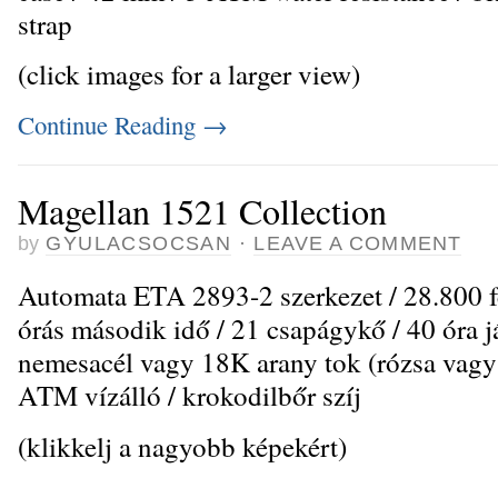
strap
(click images for a larger view)
Continue Reading
→
Magellan 1521 Collection
by
GYULACSOCSAN
·
LEAVE A COMMENT
Automata ETA 2893-2 szerkezet / 28.800 fé
órás második idő / 21 csapágykő / 40 óra já
nemesacél vagy 18K arany tok (rózsa vagy 
ATM vízálló / krokodilbőr szíj
(klikkelj a nagyobb képekért)
_
_