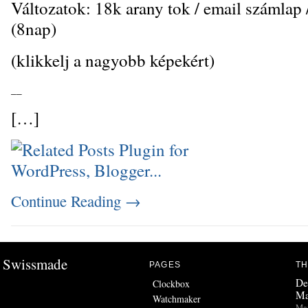
Változatok: 18k arany tok / email számlap /
(8nap)
(klikkelj a nagyobb képekért)
_
_
[…]
Continue Reading
→
Swissmade
PAGES
TH
De
Clockbox
Ma
Watchmaker
Man