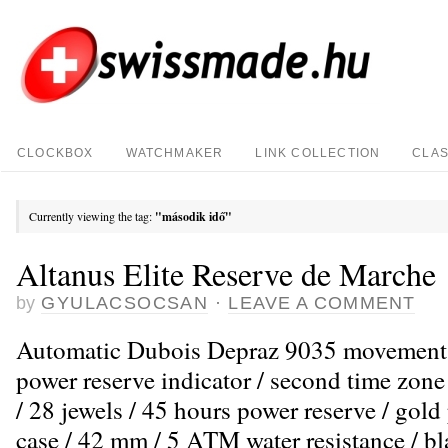
CLOCKBOX
WATCHMAKER
LINK COLLECTION
CLAS
Currently viewing the tag:
"második idő"
Altanus Elite Reserve de Marche
by
GYULACSOCSAN
·
LEAVE A COMMENT
Automatic Dubois Depraz 9035 movement 
power reserve indicator / second time zone
/ 28 jewels / 45 hours power reserve / gold 
case / 42 mm / 5 ATM water resistance / bla