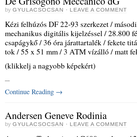
De Grisogono Meccanico dG
by
GYULACSOCSAN
·
LEAVE A COMMENT
Kézi felhúzós DF 22-93 szerkezet / másod
mechanikus digitális kijelzéssel / 28.800 f
csapágykő / 36 óra járattartalék / fekete ti
tok / 55 x 51 mm / 3 ATM vízálló / matt fek
(klikkelj a nagyobb képekért)
_
_
Continue Reading
→
Andersen Geneve Rodinia
by
GYULACSOCSAN
·
LEAVE A COMMENT