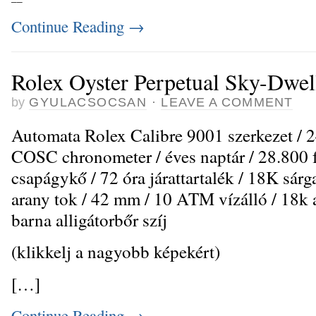
Continue Reading
→
Rolex Oyster Perpetual Sky-Dwel
by
GYULACSOCSAN
·
LEAVE A COMMENT
Automata Rolex Calibre 9001 szerkezet / 2
COSC chronometer / éves naptár / 28.800 f
csapágykő / 72 óra járattartalék / 18K sárg
arany tok / 42 mm / 10 ATM vízálló / 18k 
barna alligátorbőr szíj
(klikkelj a nagyobb képekért)
[…]
Continue Reading
→