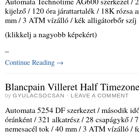
Automata Technotime AG600 szerkezet / 2
kijelző / 120 óra járattartalék / 18K rózsa a
mm / 3 ATM vízálló / kék alligátorbőr szíj
(klikkelj a nagyobb képekért)
_
Continue Reading
→
Blancpain Villeret Half Timezon
by
GYULACSOCSAN
·
LEAVE A COMMENT
Automata 5254 DF szerkezet / második idő
óránként / 321 alkatrész / 28 csapágykő / 72
nemesacél tok / 40 mm / 3 ATM vízálló / fek