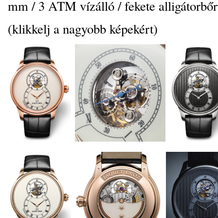
mm / 3 ATM vízálló / fekete alligátorbő
(klikkelj a nagyobb képekért)
_
_