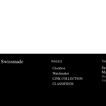
Swissmade
PAGES
TH
De
Clockbox
Ma
Watchmaker
Man
LINK COLLECTION
Vib
CLASSIFIEDS