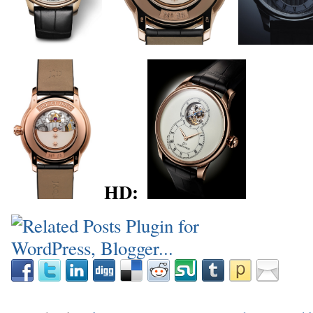
_
_
HD:
_
_