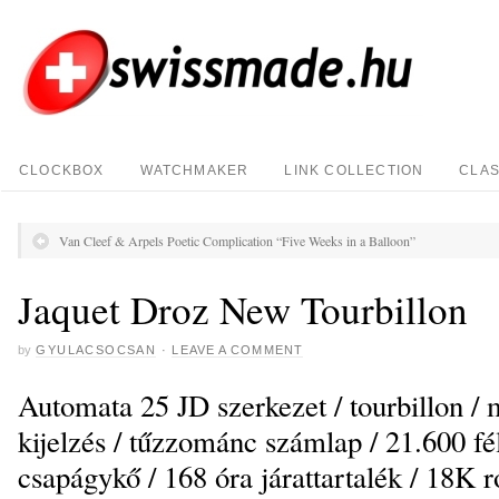
CLOCKBOX
WATCHMAKER
LINK COLLECTION
CLAS
Van Cleef & Arpels Poetic Complication “Five Weeks in a Balloon”
Jaquet Droz New Tourbillon
by
GYULACSOCSAN
·
LEAVE A COMMENT
Automata 25 JD szerkezet / tourbillon /
kijelzés / tűzzománc számlap / 21.600 fé
csapágykő / 168 óra járattartalék / 18K r