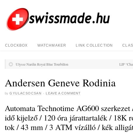
CLOCKBOX
WATCHMAKER
LINK COLLECTION
CLAS
Ulysse Nardin Royal Blue Tourbillon
LIP “Char
Andersen Geneve Rodinia
by
GYULACSOCSAN
·
LEAVE A COMMENT
Automata Technotime AG600 szerkezet /
idő kijelző / 120 óra járattartalék / 18K 
tok / 43 mm / 3 ATM vízálló / kék alligát