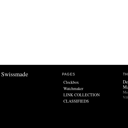
Swissmade
PAGES
TH
De
Clockbox
Ma
Watchmaker
Man
LINK COLLECTION
Vib
CLASSIFIEDS