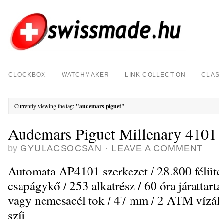
CLOCKBOX
WATCHMAKER
LINK COLLECTION
CLAS
Currently viewing the tag:
"audemars piguet"
Audemars Piguet Millenary 4101
by
GYULACSOCSAN
·
LEAVE A COMMENT
Automata AP4101 szerkezet / 28.800 félüté
csapágykő / 253 alkatrész / 60 óra járattar
vagy nemesacél tok / 47 mm / 2 ATM vízáll
szíj