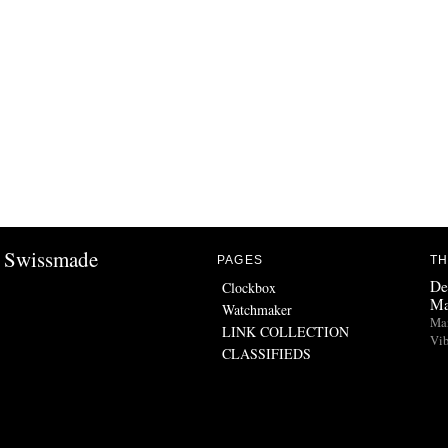
Swissmade
PAGES
TH
De
Clockbox
Ma
Watchmaker
Man
LINK COLLECTION
Vib
CLASSIFIEDS