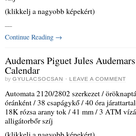
(klikkelj a nagyobb képekért)
_
_
_
Continue Reading
→
Audemars Piguet Jules Audemars
Calendar
by
GYULACSOCSAN
·
LEAVE A COMMENT
Automata 2120/2802 szerkezet / öröknaptár
óránként / 38 csapágykő / 40 óra járattartal
18K rózsa arany tok / 41 mm / 3 ATM vízál
alligátorbőr szíj
(klikkelj a nagyobb képekért)