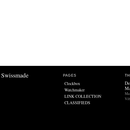
Swissmade
PAGES
TH
De
Clockbox
Ma
Watchmaker
Man
LINK COLLECTION
Vib
CLASSIFIEDS