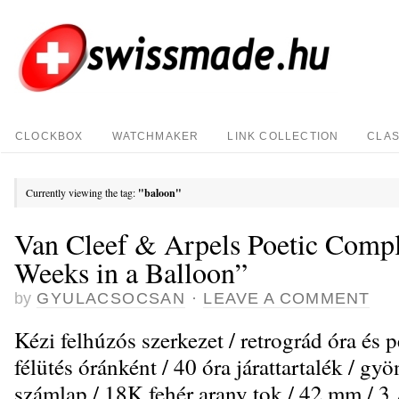
CLOCKBOX
WATCHMAKER
LINK COLLECTION
CLAS
Currently viewing the tag:
"baloon"
Van Cleef & Arpels Poetic Compl
Weeks in a Balloon”
by
GYULACSOCSAN
·
LEAVE A COMMENT
Kézi felhúzós szerkezet / retrográd óra és p
félütés óránként / 40 óra járattartalék / 
számlap / 18K fehér arany tok / 42 mm / 3