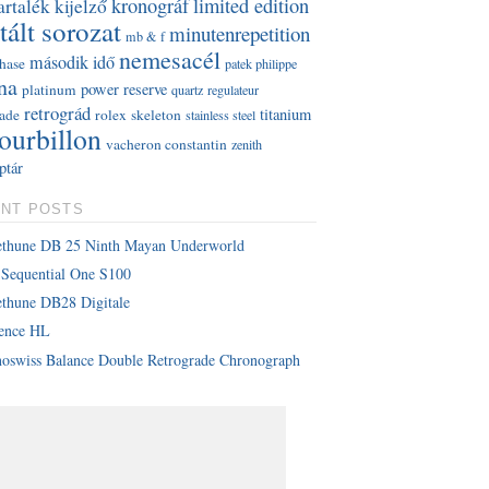
kronográf
limited edition
artalék kijelző
tált sorozat
minutenrepetition
mb & f
nemesacél
második idő
hase
patek philippe
na
power reserve
platinum
quartz
regulateur
retrográd
titanium
rade
rolex
skeleton
stainless steel
tourbillon
vacheron constantin
zenith
ptár
NT POSTS
ethune DB 25 Ninth Mayan Underworld
Sequential One S100
thune DB28 Digitale
lence HL
oswiss Balance Double Retrograde Chronograph