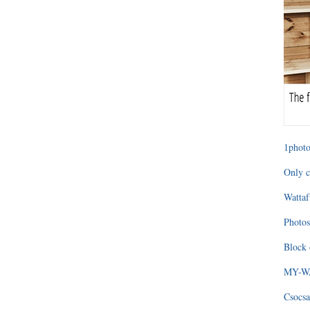
1photo
Only c
Wattaf
Photos
Block 
MY-WAG
Csocsa