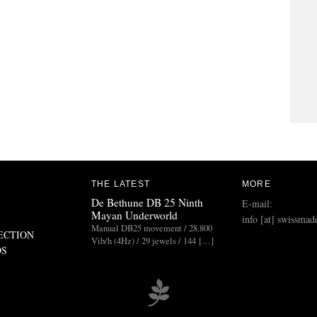
THE LATEST
MORE
De Bethune DB 25 Ninth
E-mail:
Mayan Underworld
info [at] swissmad
Manual DB25 movement / 28.800
ECTION
Vib/h (4Hz) / 29 jewels / 144 […]
DS