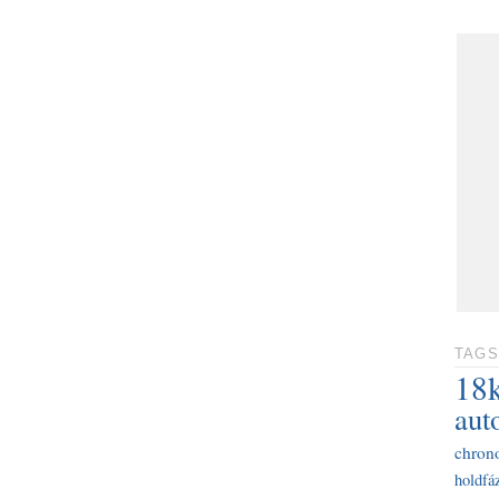
TAGS
18
aut
chron
holdfáz