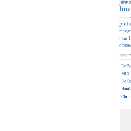
járatt
limi
moonp
plati
retrog
titán
örökna
RECE
De B
MCT 
De Be
Haut
Chron