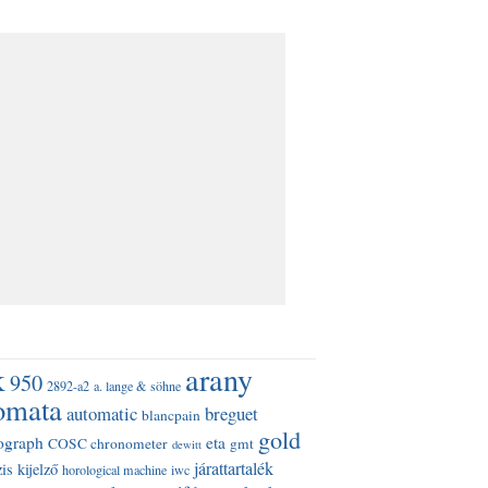
k
arany
950
2892-a2
a. lange & söhne
omata
automatic
breguet
blancpain
gold
ograph
eta
COSC chronometer
gmt
dewitt
járattartalék
is kijelző
horological machine
iwc