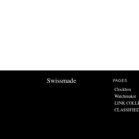
Swissmade
PAGES
Clockbox
Watchmaker
LINK COLL
CLASSIFIE