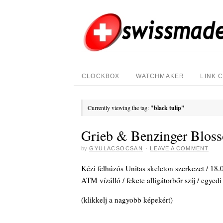
CLOCKBOX
WATCHMAKER
LINK 
Currently viewing the tag:
"black tulip"
Grieb & Benzinger Bloss
by
GYULACSOCSAN
·
LEAVE A COMMENT
Kézi felhúzós Unitas skeleton szerkezet / 18.
ATM vízálló / fekete alligátorbőr szíj / egye
(klikkelj a nagyobb képekért)
_
_