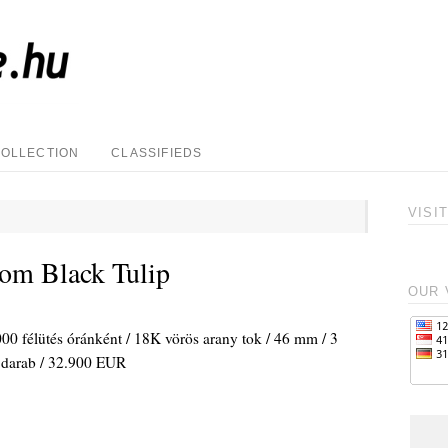
COLLECTION
CLASSIFIEDS
VISI
om Black Tulip
OUR 
000 félütés óránként / 18K vörös arany tok / 46 mm / 3
di darab / 32.900 EUR