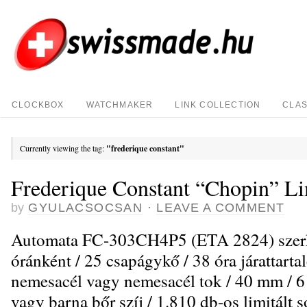
CLOCKBOX
WATCHMAKER
LINK COLLECTION
CLAS
Currently viewing the tag:
"frederique constant"
Frederique Constant “Chopin” Li
by
GYULACSOCSAN
·
LEAVE A COMMENT
Automata FC-303CH4P5 (ETA 2824) szerke
óránként / 25 csapágykő / 38 óra járattartal
nemesacél vagy nemesacél tok / 40 mm / 6 
vagy barna bőr szíj / 1.810 db-os limitált s