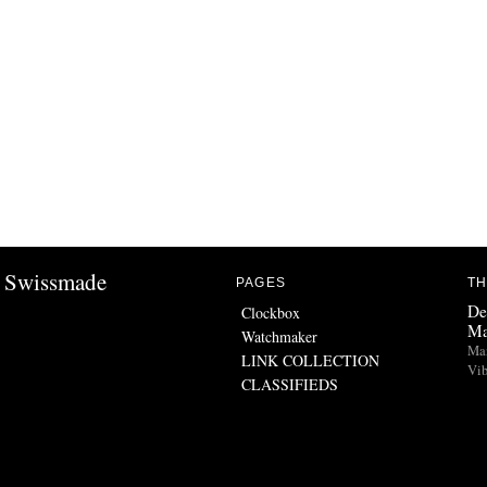
Swissmade
PAGES
TH
De
Clockbox
Ma
Watchmaker
Man
LINK COLLECTION
Vib
CLASSIFIEDS