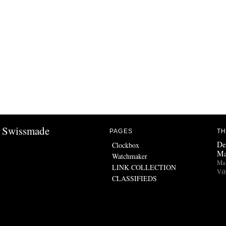
Swissmade
PAGES
TH
De
Clockbox
Ma
Watchmaker
Man
LINK COLLECTION
Vib
CLASSIFIEDS