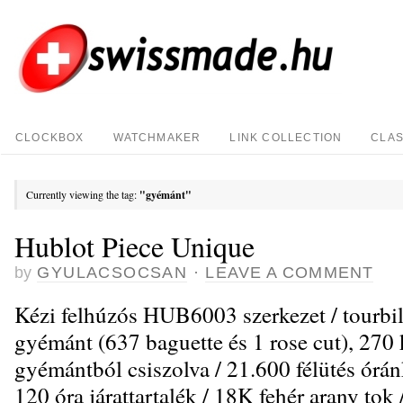
CLOCKBOX
WATCHMAKER
LINK COLLECTION
CLAS
Currently viewing the tag:
"gyémánt"
Hublot Piece Unique
by
GYULACSOCSAN
·
LEAVE A COMMENT
Kézi felhúzós HUB6003 szerkezet / tourbil
gyémánt (637 baguette és 1 rose cut), 270 
gyémántból csiszolva / 21.600 félütés órán
120 óra járattartalék / 18K fehér arany tok 