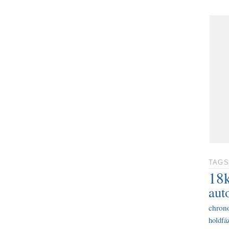
TAGS
18
aut
chron
holdfáz