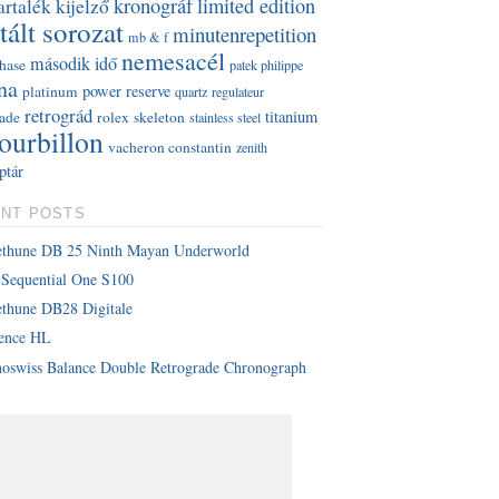
kronográf
limited edition
artalék kijelző
tált sorozat
minutenrepetition
mb & f
nemesacél
második idő
hase
patek philippe
na
power reserve
platinum
quartz
regulateur
retrográd
titanium
rade
rolex
skeleton
stainless steel
tourbillon
vacheron constantin
zenith
ptár
NT POSTS
ethune DB 25 Ninth Mayan Underworld
Sequential One S100
thune DB28 Digitale
lence HL
oswiss Balance Double Retrograde Chronograph