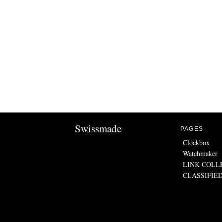
Swissmade
PAGES
Clockbox
Watchmaker
LINK COLL
CLASSIFIE