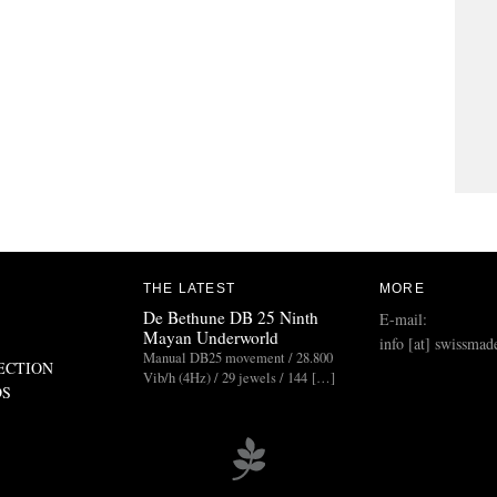
THE LATEST
MORE
De Bethune DB 25 Ninth
E-mail:
Mayan Underworld
info [at] swissmad
Manual DB25 movement / 28.800
ECTION
Vib/h (4Hz) / 29 jewels / 144 […]
DS