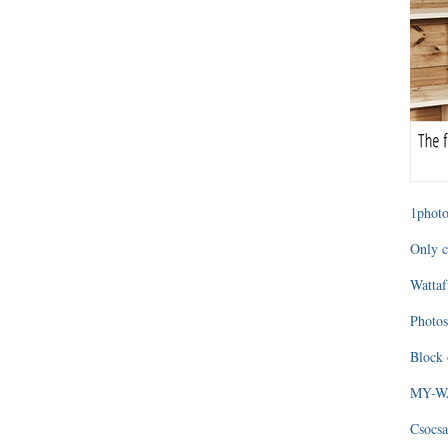
1photo
Only c
Wattaf
Photos
Block 
MY-WAG
Csocsa