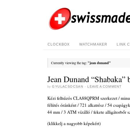
CLOCKBOX
WATCHMAKER
LINK 
Currently viewing the tag:
"jean dunand"
Jean Dunand “Shabaka” b
by
GYULACSOCSAN
·
LEAVE A COMMENT
Kézi felhúzós CLA88QPRM szerkezet / minutenr
félütés óránként / 721 alkatrész / 54 csapágyk
44 mm / 3 ATM vízálló / fekete alligátorbőr sz
(klikkelj a nagyobb képekért)