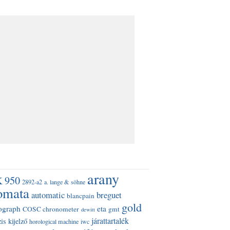
k
arany
950
2892-a2
a. lange & söhne
omata
automatic
breguet
blancpain
gold
ograph
eta
COSC chronometer
gmt
dewitt
járattartalék
is kijelző
horological machine
iwc