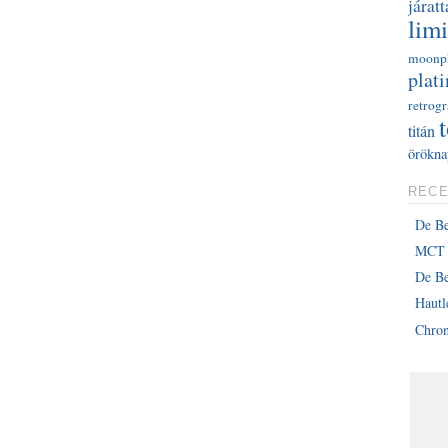
járatt
limi
moonp
plati
retrog
titán
örökna
RECE
De B
MCT 
De Be
Haut
Chron