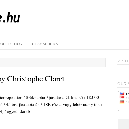
COLLECTION
CLASSIFIEDS
VISI
y Christophe Claret
OUR 
epetition / öröknaptár / járattartalék kijelző / 18.000
ő / 45 óra járattartalék / 18K rózsa vagy fehér arany tok /
íj / egyedi darab