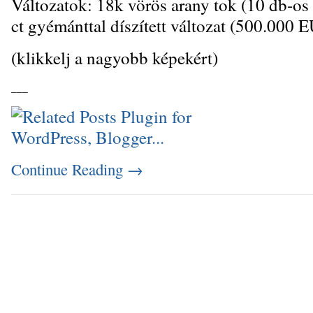
Változatok: 18k vörös arany tok (10 db-os l
ct gyémánttal díszített változat (500.000 
(klikkelj a nagyobb képekért)
_
_
_
Continue Reading
→