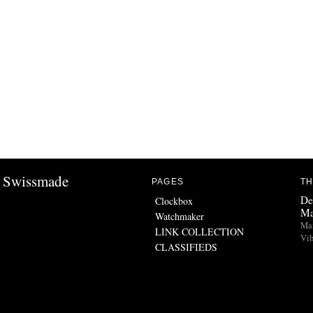
Swissmade
PAGES
TH
De
Clockbox
Ma
Watchmaker
Man
LINK COLLECTION
Vib
CLASSIFIEDS