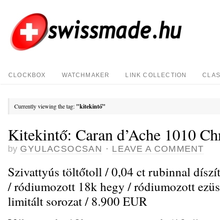
CLOCKBOX
WATCHMAKER
LINK COLLECTION
CLAS
Currently viewing the tag:
"kitekintő"
Kitekintő: Caran d’Ache 1010 Ch
by
GYULACSOCSAN
·
LEAVE A COMMENT
Szivattyús töltőtoll / 0,04 ct rubinnal díszí
/ ródiumozott 18k hegy / ródiumozott ezüst
limitált sorozat / 8.900 EUR