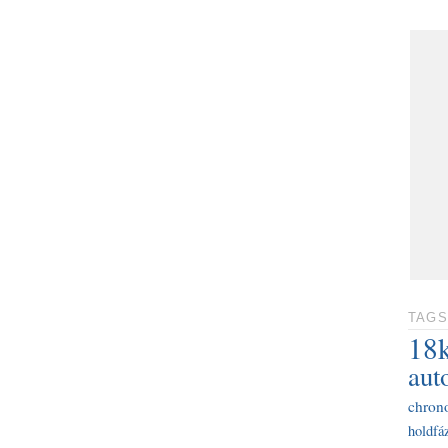
TAGS
18
aut
chron
holdfáz