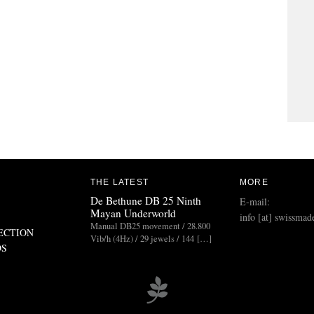
THE LATEST
MORE
De Bethune DB 25 Ninth
E-mail:
Mayan Underworld
info [at] swissmad
Manual DB25 movement / 28.800
ECTION
Vib/h (4Hz) / 29 jewels / 144 […]
DS