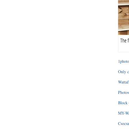
1photo
Only c
Wattaf
Photos
Block 
MY-WAG
Csocsa