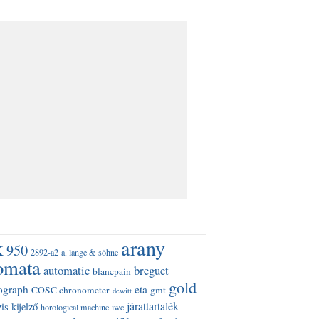
k
arany
950
2892-a2
a. lange & söhne
omata
automatic
breguet
blancpain
gold
ograph
eta
COSC chronometer
gmt
dewitt
járattartalék
is kijelző
horological machine
iwc