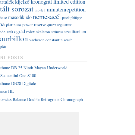
kronográf
limited edition
artalék kijelző
tált sorozat
minutenrepetition
mb & f
nemesacél
második idő
hase
patek philippe
na
power reserve
platinum
quartz
regulateur
retrográd
titanium
rade
rolex
skeleton
stainless steel
tourbillon
vacheron constantin
zenith
ptár
NT POSTS
ethune DB 25 Ninth Mayan Underworld
Sequential One S100
thune DB28 Digitale
lence HL
oswiss Balance Double Retrograde Chronograph