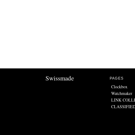
Swissmade
PAGES
Clockbox
Watchmaker
LINK COLL
CLASSIFIE