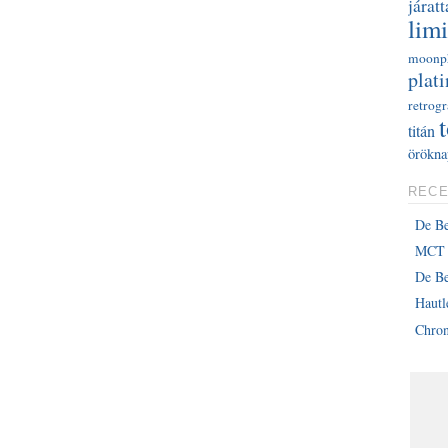
járatt
limi
moonp
plati
retrog
titán
örökna
RECE
De B
MCT 
De Be
Haut
Chron