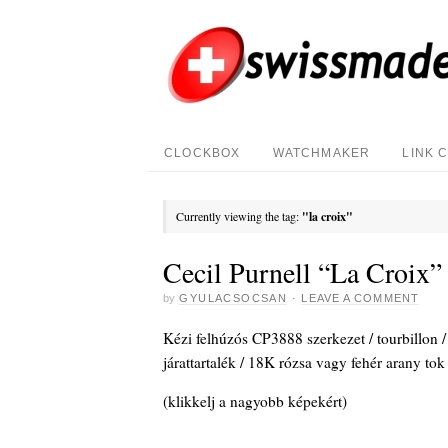
CLOCKBOX
WATCHMAKER
LINK 
Currently viewing the tag:
"la croix"
Cecil Purnell “La Croix”
by
GYULACSOCSAN
·
LEAVE A COMMENT
Kézi felhúzós CP3888 szerkezet / tourbillon /
járattartalék / 18K rózsa vagy fehér arany to
(klikkelj a nagyobb képekért)
_
_