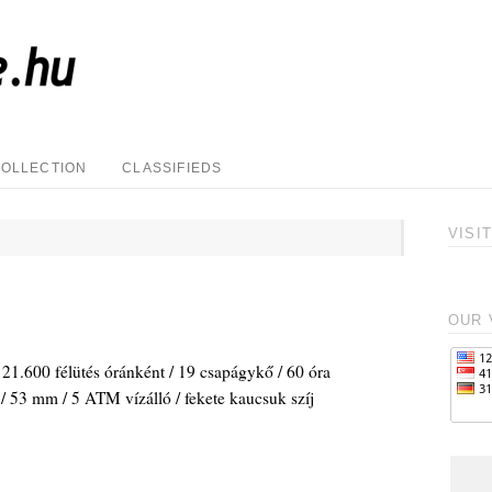
COLLECTION
CLASSIFIEDS
VISI
OUR 
 21.600 félütés óránként / 19 csapágykő / 60 óra
k / 53 mm / 5 ATM vízálló / fekete kaucsuk szíj