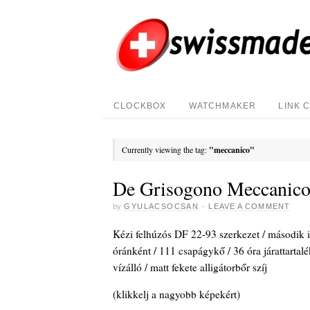
CLOCKBOX
WATCHMAKER
LINK 
Currently viewing the tag:
"meccanico"
De Grisogono Meccanic
by
GYULACSOCSAN
·
LEAVE A COMMENT
Kézi felhúzós DF 22-93 szerkezet / második id
óránként / 111 csapágykő / 36 óra járattartal
vízálló / matt fekete alligátorbőr szíj
(klikkelj a nagyobb képekért)