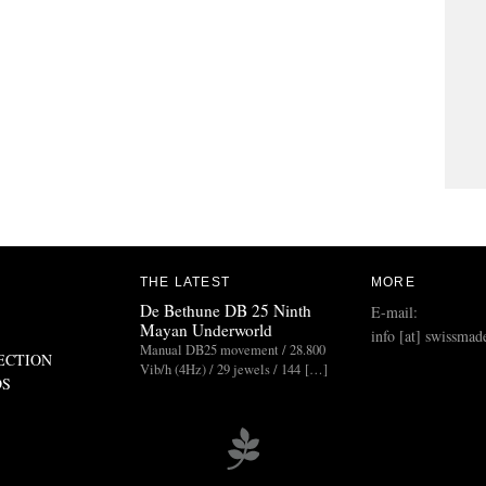
THE LATEST
MORE
De Bethune DB 25 Ninth
E-mail:
Mayan Underworld
info [at] swissmad
Manual DB25 movement / 28.800
ECTION
Vib/h (4Hz) / 29 jewels / 144 […]
DS