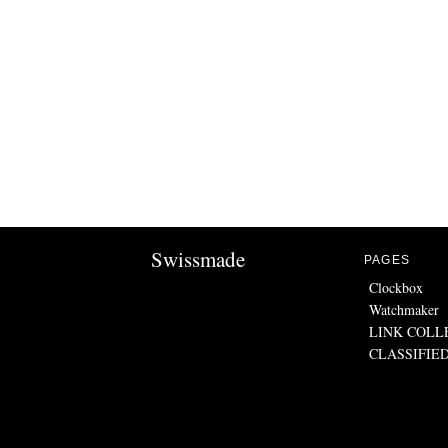
Swissmade
PAGES
Clockbox
Watchmaker
LINK COLL
CLASSIFIE