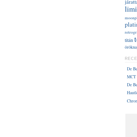
járatt
limi
moonp
plati
retrog
titán
örökna
RECE
De B
MCT 
De Be
Haut
Chron