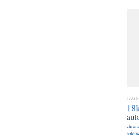
TAGS
18
aut
chron
holdfáz