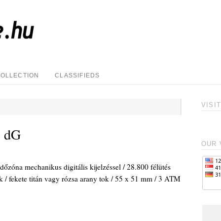
COLLECTION
CLASSIFIEDS
VISI
o dG
OUR 
őzóna mechanikus digitális kijelzéssel / 28.800 félütés
ék / fekete titán vagy rózsa arany tok / 55 x 51 mm / 3 ATM