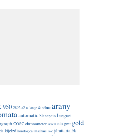
k
arany
950
2892-a2
a. lange & söhne
omata
automatic
breguet
blancpain
gold
ograph
eta
COSC chronometer
gmt
dewitt
járattartalék
is kijelző
horological machine
iwc