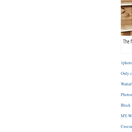
1photo
Only c
Wattaf
Photos
Block 
MY-WAG
Csocsa