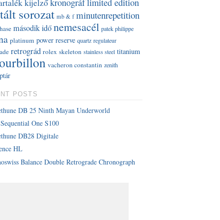
kronográf
limited edition
artalék kijelző
tált sorozat
minutenrepetition
mb & f
nemesacél
második idő
hase
patek philippe
na
power reserve
platinum
quartz
regulateur
retrográd
titanium
rade
rolex
skeleton
stainless steel
tourbillon
vacheron constantin
zenith
ptár
NT POSTS
ethune DB 25 Ninth Mayan Underworld
Sequential One S100
thune DB28 Digitale
lence HL
oswiss Balance Double Retrograde Chronograph