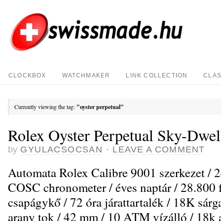
CLOCKBOX
WATCHMAKER
LINK COLLECTION
CLAS
Currently viewing the tag:
"oyster perpetual"
Rolex Oyster Perpetual Sky-Dwel
by
GYULACSOCSAN
·
LEAVE A COMMENT
Automata Rolex Calibre 9001 szerkezet / 2
COSC chronometer / éves naptár / 28.800 f
csapágykő / 72 óra járattartalék / 18K sárg
arany tok / 42 mm / 10 ATM vízálló / 18k 