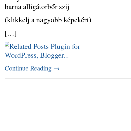
barna alligátorbőr szíj
(klikkelj a nagyobb képekért)
[…]
Continue Reading
→