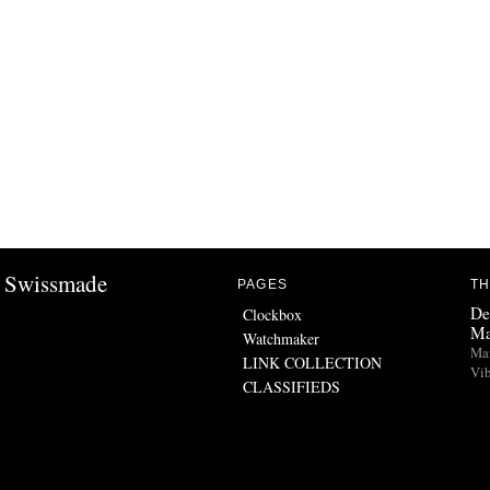
Swissmade
PAGES
TH
De
Clockbox
Ma
Watchmaker
Man
LINK COLLECTION
Vib
CLASSIFIEDS