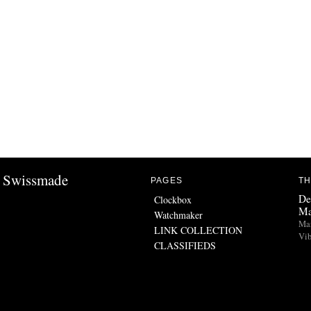
Swissmade
PAGES
TH
De
Clockbox
Ma
Watchmaker
Man
LINK COLLECTION
Vib
CLASSIFIEDS