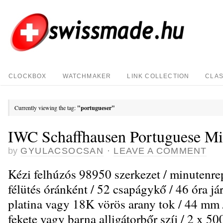
CLOCKBOX
WATCHMAKER
LINK COLLECTION
CLAS
Currently viewing the tag:
"portugueser"
IWC Schaffhausen Portuguese Mi
by
GYULACSOCSAN
·
LEAVE A COMMENT
Kézi felhúzós 98950 szerkezet / minutenrep
félütés óránként / 52 csapágykő / 46 óra jár
platina vagy 18K vörös arany tok / 44 mm 
fekete vagy barna alligátorbőr szíj / 2 x 50