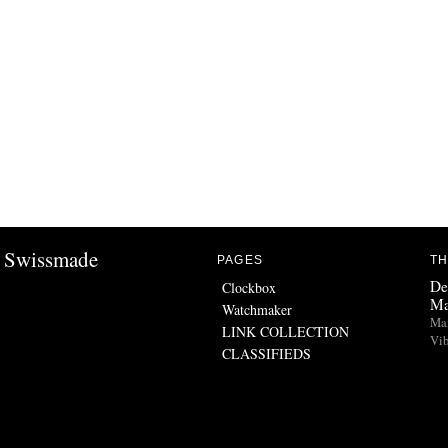
Swissmade
PAGES
TH
De
Clockbox
Ma
Watchmaker
Man
LINK COLLECTION
Vib
CLASSIFIEDS