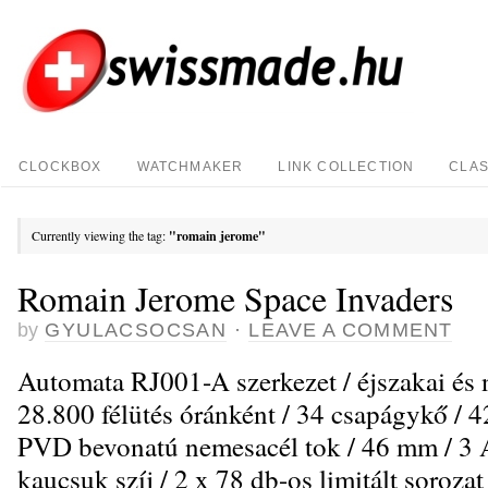
CLOCKBOX
WATCHMAKER
LINK COLLECTION
CLAS
Currently viewing the tag:
"romain jerome"
Romain Jerome Space Invaders
by
GYULACSOCSAN
·
LEAVE A COMMENT
Automata RJ001-A szerkezet / éjszakai és n
28.800 félütés óránként / 34 csapágykő / 42 
PVD bevonatú nemesacél tok / 46 mm / 3 A
kaucsuk szíj / 2 x 78 db-os limitált sorozat