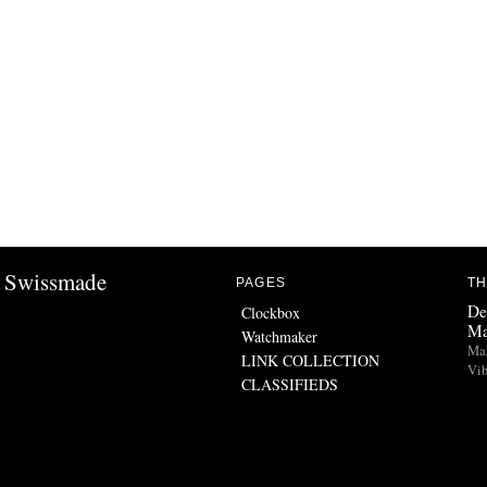
Swissmade
PAGES
TH
De
Clockbox
Ma
Watchmaker
Man
LINK COLLECTION
Vib
CLASSIFIEDS