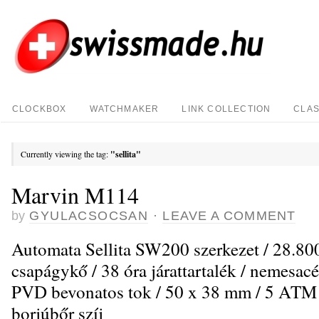
CLOCKBOX
WATCHMAKER
LINK COLLECTION
CLAS
Currently viewing the tag:
"sellita"
Marvin M114
by
GYULACSOCSAN
·
LEAVE A COMMENT
Automata Sellita SW200 szerkezet / 28.800
csapágykő / 38 óra járattartalék / nemesac
PVD bevonatos tok / 50 x 38 mm / 5 ATM v
borjúbőr szíj