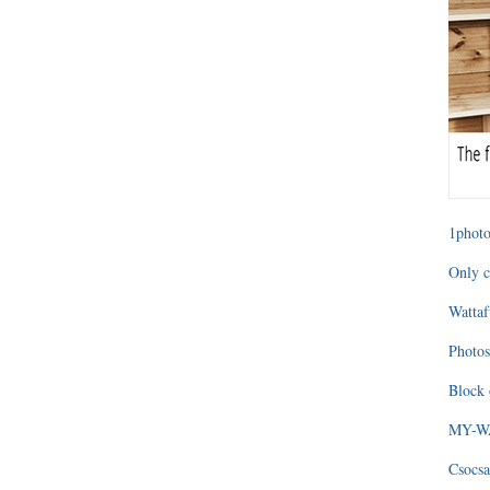
1photo
Only c
Wattaf
Photos
Block 
MY-WAG
Csocsa