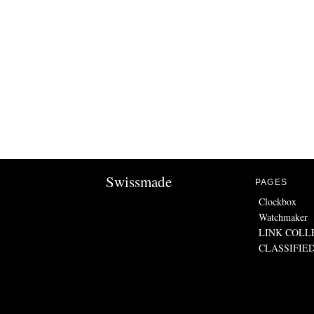
Swissmade
PAGES
Clockbox
Watchmaker
LINK COLL
CLASSIFIE