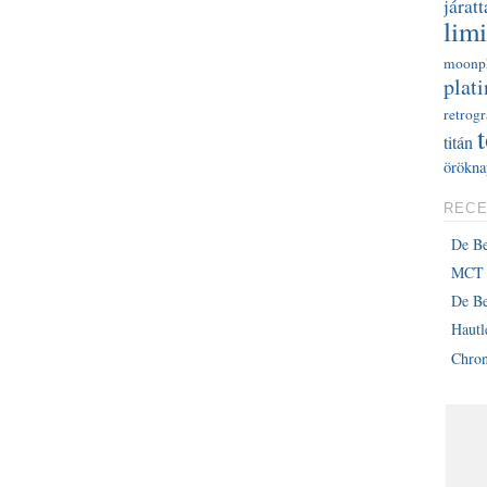
járatt
limi
moonp
plati
retrog
titán
örökna
RECE
De B
MCT 
De Be
Haut
Chron