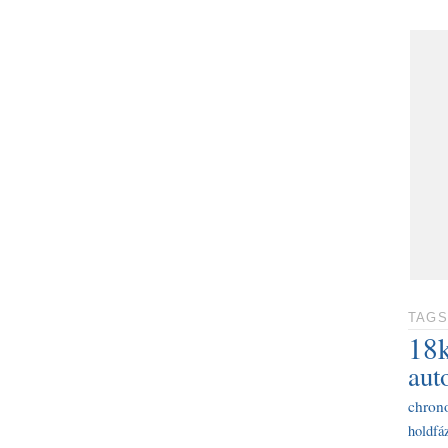
TAGS
18
aut
chron
holdfáz