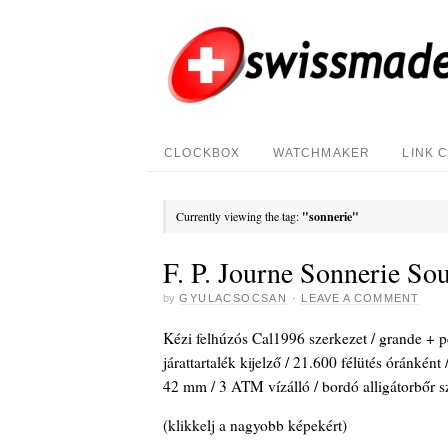
CLOCKBOX
WATCHMAKER
LINK 
Currently viewing the tag:
"sonnerie"
F. P. Journe Sonnerie So
by
GYULACSOCSAN
·
LEAVE A COMMENT
Kézi felhúzós Cal1996 szerkezet / grande + pe
járattartalék kijelző / 21.600 félütés óránként 
42 mm / 3 ATM vízálló / bordó alligátorbőr sz
(klikkelj a nagyobb képekért)