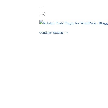
_
_
[…]
Continue Reading
→