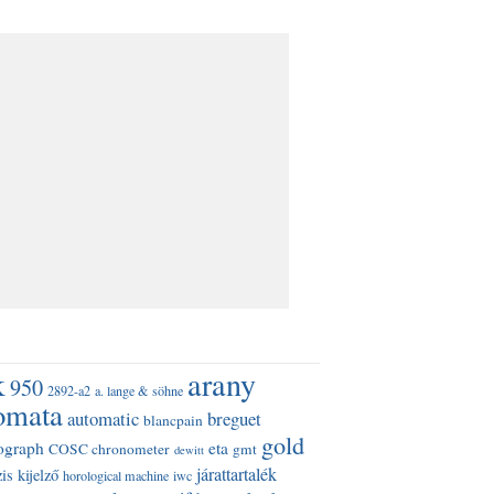
k
arany
950
2892-a2
a. lange & söhne
omata
automatic
breguet
blancpain
gold
ograph
eta
COSC chronometer
gmt
dewitt
járattartalék
is kijelző
horological machine
iwc