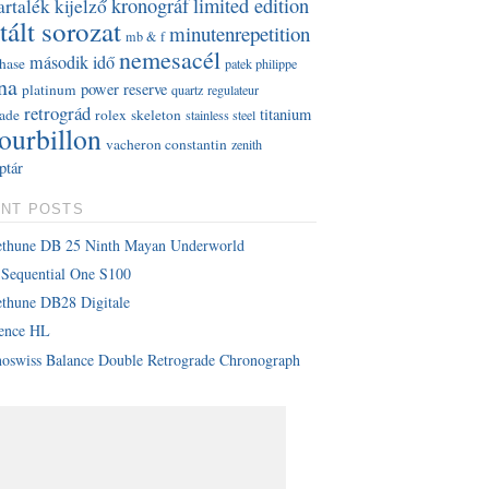
kronográf
limited edition
artalék kijelző
tált sorozat
minutenrepetition
mb & f
nemesacél
második idő
hase
patek philippe
na
power reserve
platinum
quartz
regulateur
retrográd
titanium
rade
rolex
skeleton
stainless steel
tourbillon
vacheron constantin
zenith
ptár
NT POSTS
ethune DB 25 Ninth Mayan Underworld
Sequential One S100
thune DB28 Digitale
lence HL
oswiss Balance Double Retrograde Chronograph