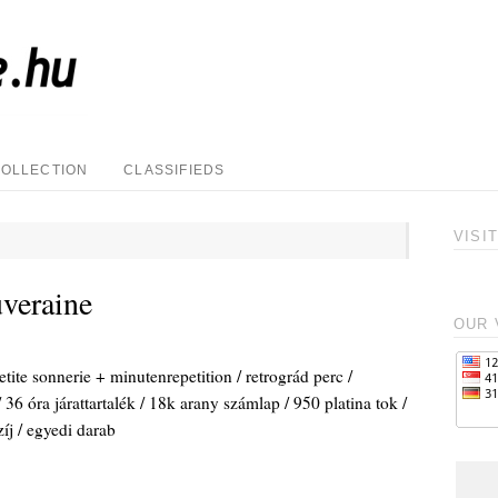
COLLECTION
CLASSIFIEDS
VISI
uveraine
OUR 
tite sonnerie + minutenrepetition / retrográd perc /
/ 36 óra járattartalék / 18k arany számlap / 950 platina tok /
íj / egyedi darab