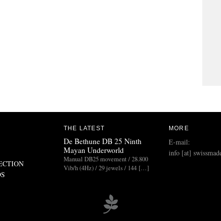
THE LATEST
MORE
De Bethune DB 25 Ninth
E-mail:
Mayan Underworld
info [at] swissmad
Manual DB25 movement / 28.800
ECTION
Vib/h (4Hz) / 29 jewels / 144 […]
DS