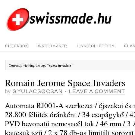
CLOCKBOX
WATCHMAKER
LINK COLLECTION
CLAS
Currently viewing the tag:
"space invaders"
Romain Jerome Space Invaders
by
GYULACSOCSAN
·
LEAVE A COMMENT
Automata RJ001-A szerkezet / éjszakai és n
28.800 félütés óránként / 34 csapágykő / 42 
PVD bevonatú nemesacél tok / 46 mm / 3 A
kaucsuk szíj / 2 x 78 db-os limitált sorozat