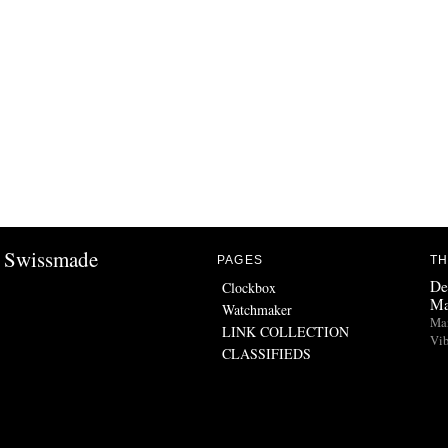
Swissmade
PAGES
TH
De
Clockbox
Ma
Watchmaker
Man
LINK COLLECTION
Vib
CLASSIFIEDS