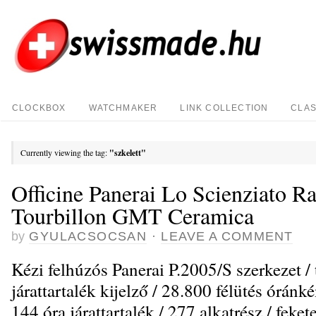
CLOCKBOX
WATCHMAKER
LINK COLLECTION
CLAS
Currently viewing the tag:
"szkelett"
Officine Panerai Lo Scienziato R
Tourbillon GMT Ceramica
by
GYULACSOCSAN
·
LEAVE A COMMENT
Kézi felhúzós Panerai P.2005/S szerkezet /
járattartalék kijelző / 28.800 félütés óránk
144 óra járattartalék / 277 alkatrész / feke