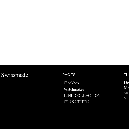
Swissmade
PAGES
TH
De
Clockbox
Ma
Watchmaker
Man
LINK COLLECTION
Vib
CLASSIFIEDS