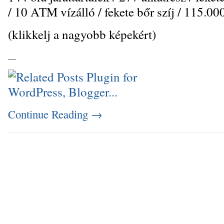
/ 10 ATM vízálló / fekete bőr szíj / 115.0
(klikkelj a nagyobb képekért)
_
_
Continue Reading
→