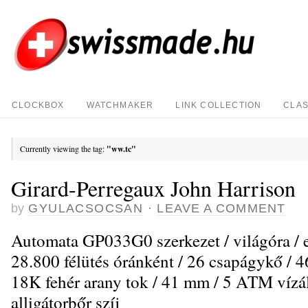
CLOCKBOX
WATCHMAKER
LINK COLLECTION
CLAS
Currently viewing the tag:
"ww.tc"
Girard-Perregaux John Harrison
by
GYULACSOCSAN
·
LEAVE A COMMENT
Automata GP033G0 szerkezet / világóra / 
28.800 félütés óránként / 26 csapágykő / 46 
18K fehér arany tok / 41 mm / 5 ATM vízáll
alligátorbőr szíj