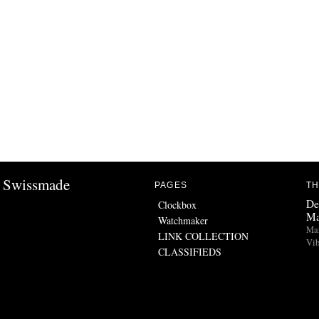
Swissmade
PAGES
TH
De
Clockbox
Ma
Watchmaker
Man
LINK COLLECTION
Vib
CLASSIFIEDS