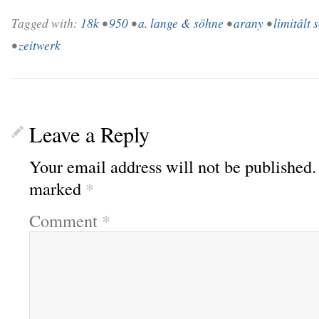
Tagged with:
18k
•
950
•
a. lange & söhne
•
arany
•
limitált 
•
zeitwerk
Leave a Reply
Your email address will not be published.
marked
*
Comment
*