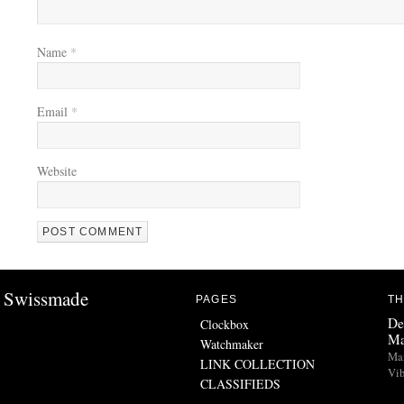
Name
*
Email
*
Website
Swissmade
PAGES
TH
De
Clockbox
Ma
Watchmaker
Man
LINK COLLECTION
Vib
CLASSIFIEDS