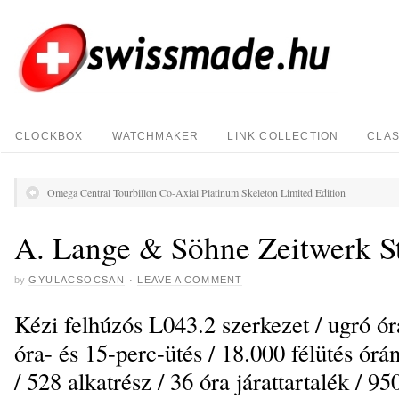
CLOCKBOX
WATCHMAKER
LINK COLLECTION
CLAS
Omega Central Tourbillon Co-Axial Platinum Skeleton Limited Edition
A. Lange & Söhne Zeitwerk S
by
GYULACSOCSAN
·
LEAVE A COMMENT
Kézi felhúzós L043.2 szerkezet / ugró óra
óra- és 15-perc-ütés / 18.000 félütés órá
/ 528 alkatrész / 36 óra járattartalék / 9