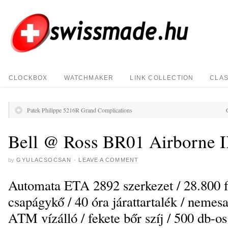
CLOCKBOX
WATCHMAKER
LINK COLLECTION
CLAS
Patek Philippe 5216R Grand Complications
Bell @ Ross BR01 Airborne I
by
GYULACSOCSAN
·
LEAVE A COMMENT
Automata ETA 2892 szerkezet / 28.800 fé
csapágykő / 40 óra járattartalék / nemes
ATM vízálló / fekete bőr szíj / 500 db-os 