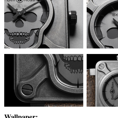
_
_
Wallpaper: