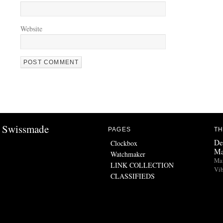
Website
Swissmade
PAGES
TH
De
Clockbox
Ma
Watchmaker
Man
LINK COLLECTION
Vib
CLASSIFIEDS