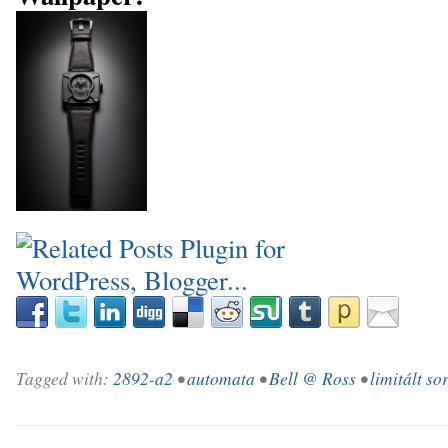
Tagged with:
2892-a2
•
automata
•
Bell @ Ross
•
limitált so