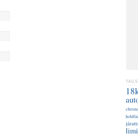
TAGS
18
aut
chron
holdfáz
járatt
limi