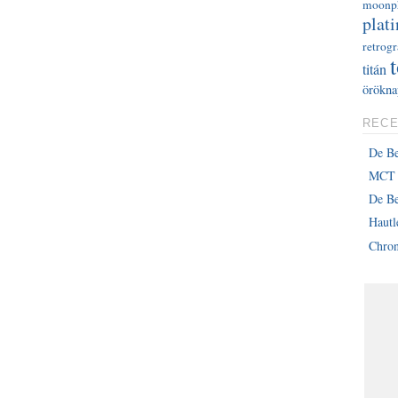
moonp
plati
retrog
titán
örökna
RECE
De B
MCT 
De Be
Haut
Chron