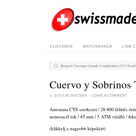
CLOCKBOX
WATCHMAKER
LINK 
Breguet Classique Grande Complication 5347 Doubl
Cuervo y Sobrinos 
by
GYULACSOCSAN
·
LEAVE A COMMENT
Automata CYS szerkezet / 28.800 félütés óránk
nemesacél tok / 45 mm / 5 ATM vízálló / feke
(klikkelj a nagyobb képekért)