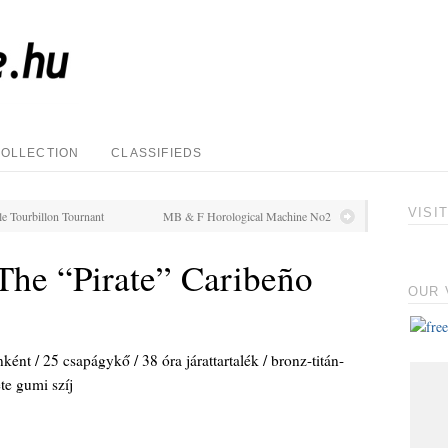
COLLECTION
CLASSIFIEDS
VISI
e Tourbillon Tournant
MB & F Horological Machine No2
The “Pirate” Caribeño
OUR 
ént / 25 csapágykő / 38 óra járattartalék / bronz-titán-
te gumi szíj