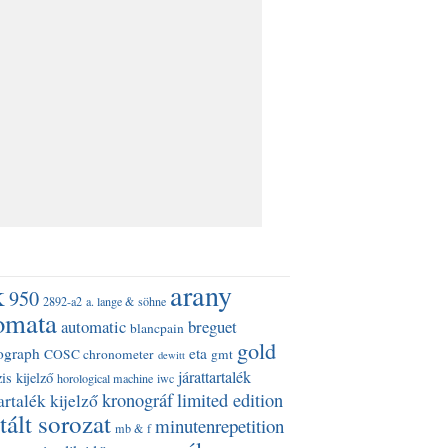
k
arany
950
2892-a2
a. lange & söhne
omata
automatic
breguet
blancpain
gold
ograph
eta
COSC chronometer
gmt
dewitt
járattartalék
is kijelző
horological machine
iwc
kronográf
limited edition
artalék kijelző
tált sorozat
minutenrepetition
mb & f