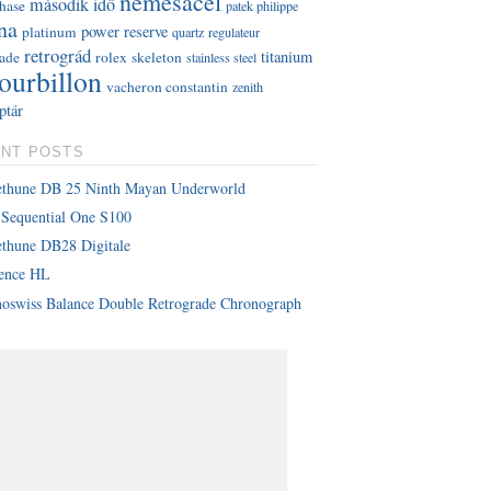
nemesacél
második idő
hase
patek philippe
na
power reserve
platinum
quartz
regulateur
retrográd
titanium
rade
rolex
skeleton
stainless steel
tourbillon
vacheron constantin
zenith
ptár
NT POSTS
ethune DB 25 Ninth Mayan Underworld
Sequential One S100
thune DB28 Digitale
lence HL
oswiss Balance Double Retrograde Chronograph