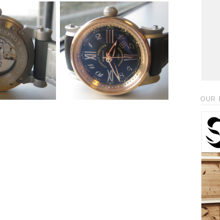
_
OUR 