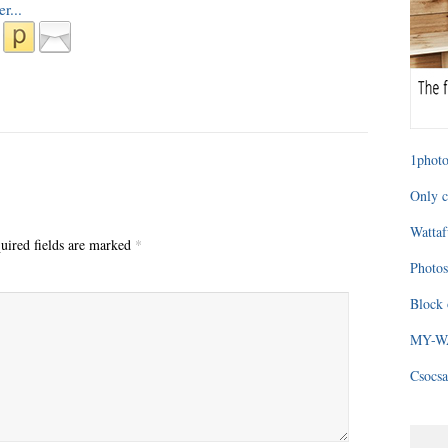
1photo
Only c
Wattaf
uired fields are marked
*
Photos
Block 
MY-WAG
Csocsa