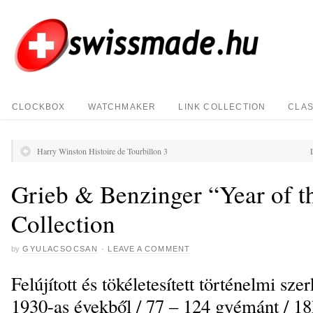
CLOCKBOX
WATCHMAKER
LINK COLLECTION
CLAS
Harry Winston Histoire de Tourbillon 3
Grieb & Benzinger “Year of 
Collection
by
GYULACSOCSAN
·
LEAVE A COMMENT
Felújított és tökéletesített történelmi sz
1930-as évekből / 77 – 124 gyémánt / 18