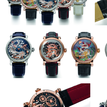
_
_
_
_