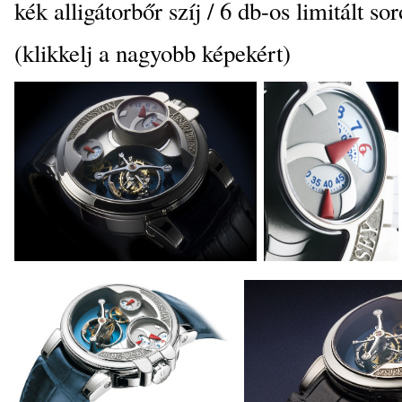
kék alligátorbőr szíj / 6 db-os limitált so
(klikkelj a nagyobb képekért)
_