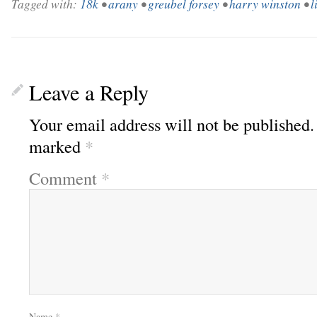
Tagged with:
18k
•
arany
•
greubel forsey
•
harry winston
•
l
Leave a Reply
Your email address will not be published.
marked
*
Comment
*
Name
*