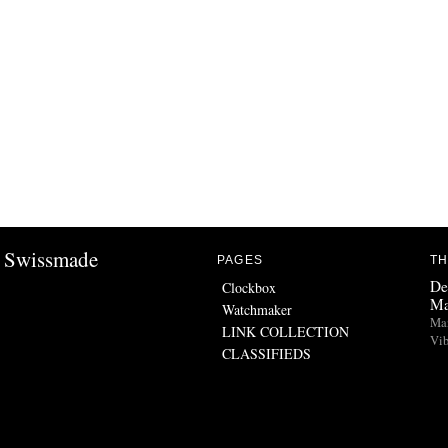
Swissmade
PAGES
TH
De
Clockbox
Ma
Watchmaker
Man
LINK COLLECTION
Vib
CLASSIFIEDS