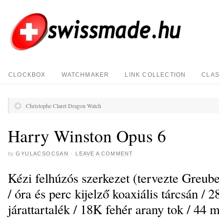
CLOCKBOX
WATCHMAKER
LINK COLLECTION
CLAS
Christophe Claret Dragon Watch
Harry Winston Opus 6
by
GYULACSOCSAN
·
LEAVE A COMMENT
Kézi felhúzós szerkezet (tervezte Greubel
/ óra és perc kijelző koaxiális tárcsán / 2
járattartalék / 18K fehér arany tok / 44