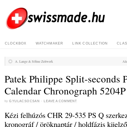
CLOCKBOX
WATCHMAKER
LINK COLLECTION
CLAS
A. Lange & Söhne Zeitwerk
Ale
Patek Philippe Split-seconds 
Calendar Chronograph 5204P
by
GYULACSOCSAN
·
LEAVE A COMMENT
Kézi felhúzós CHR 29-535 PS Q szerkeze
kronográf / öröknaptár / holdfázis kijelző