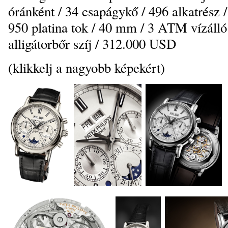
óránként / 34 csapágykő / 496 alkatrész / 
950 platina tok / 40 mm / 3 ATM vízálló 
alligátorbőr szíj / 312.000 USD
(klikkelj a nagyobb képekért)
_
_
_