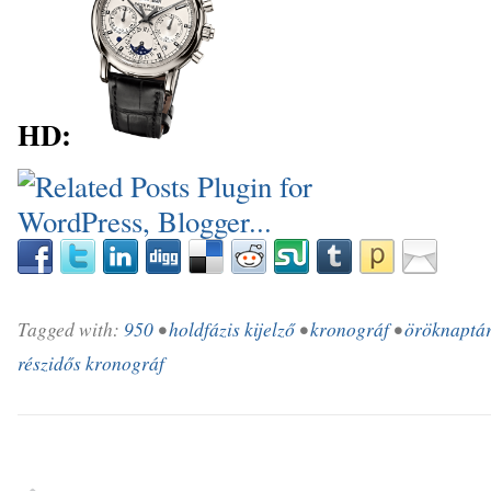
HD:
_
Tagged with:
950
•
holdfázis kijelző
•
kronográf
•
öröknaptá
részidős kronográf