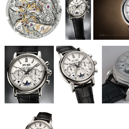
_
_
_
_