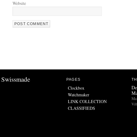
Website
Swissmade
PAGES
TH
De
Clockbox
Ma
Watchmaker
Man
LINK COLLECTION
Vib
CLASSIFIEDS