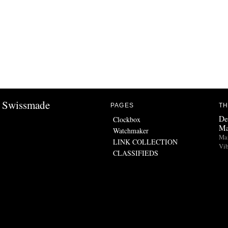
Swissmade
PAGES
TH
De
Clockbox
Ma
Watchmaker
Man
LINK COLLECTION
Vib
CLASSIFIEDS