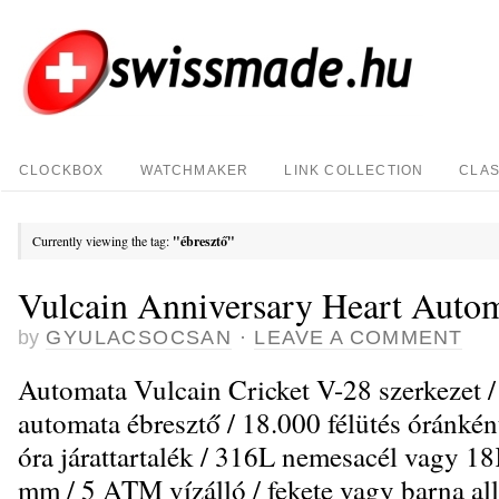
CLOCKBOX
WATCHMAKER
LINK COLLECTION
CLAS
Currently viewing the tag:
"ébresztő"
Vulcain Anniversary Heart Autom
by
GYULACSOCSAN
·
LEAVE A COMMENT
Automata Vulcain Cricket V-28 szerkezet 
automata ébresztő / 18.000 félütés óránkén
óra járattartalék / 316L nemesacél vagy 18
mm / 5 ATM vízálló / fekete vagy barna all