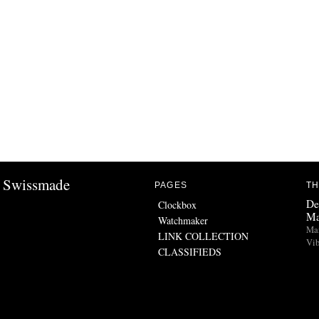
Swissmade
PAGES
TH
De
Clockbox
Ma
Watchmaker
Man
LINK COLLECTION
Vib
CLASSIFIEDS