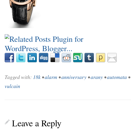
_
Tagged with:
18k
•
alarm
•
anniversary
•
arany
•
automata
•
vulcain
Leave a Reply