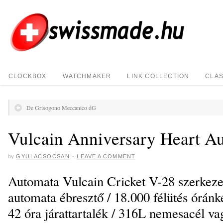
CLOCKBOX
WATCHMAKER
LINK COLLECTION
CLAS
De Grisogono Meccanico dG
Vulcain Anniversary Heart A
by
GYULACSOCSAN
·
LEAVE A COMMENT
Automata Vulcain Cricket V-28 szerkeze
automata ébresztő / 18.000 félütés óránk
42 óra járattartalék / 316L nemesacél v