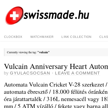
CLOCKBOX
WATCHMAKER
LINK COLLECTION
CLAS
Currently viewing the tag:
"vulcain"
Vulcain Anniversary Heart Autom
by
GYULACSOCSAN
·
LEAVE A COMMENT
Automata Vulcain Cricket V-28 szerkezet 
automata ébresztő / 18.000 félütés óránkén
óra járattartalék / 316L nemesacél vagy 18
mm / 5 ATM vízálló / fekete vagy barna all