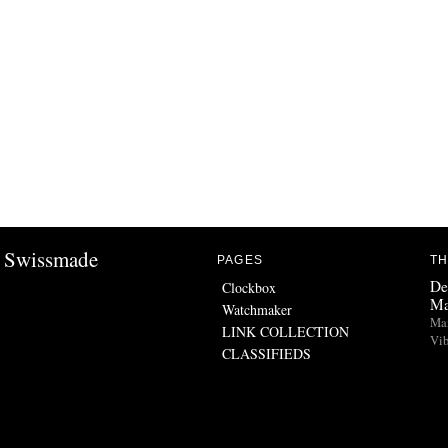
Swissmade
PAGES
TH
De
Clockbox
Ma
Watchmaker
Man
LINK COLLECTION
Vib
CLASSIFIEDS