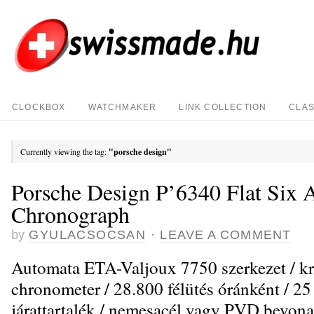
CLOCKBOX
WATCHMAKER
LINK COLLECTION
CLAS
Currently viewing the tag:
"porsche design"
Porsche Design P’6340 Flat Six 
Chronograph
by
GYULACSOCSAN
·
LEAVE A COMMENT
Automata ETA-Valjoux 7750 szerkezet / kr
chronometer / 28.800 félütés óránként / 25
járattartalék / nemesacél vagy PVD bevona