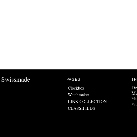
Swissmade
PAGES
TH
De
Clockbox
Ma
Watchmaker
Man
LINK COLLECTION
Vib
CLASSIFIEDS