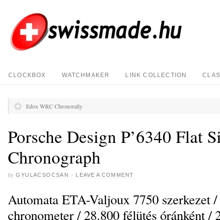
CLOCKBOX
WATCHMAKER
LINK COLLECTION
CLAS
Edox WRC Chronorally
Porsche Design P’6340 Flat S
Chronograph
by
GYULACSOCSAN
·
LEAVE A COMMENT
Automata ETA-Valjoux 7750 szerkezet / 
chronometer / 28.800 félütés óránként / 