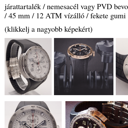
járattartalék / nemesacél vagy PVD bev
/ 45 mm / 12 ATM vízálló / fekete gumi 
(klikkelj a nagyobb képekért)
_
_