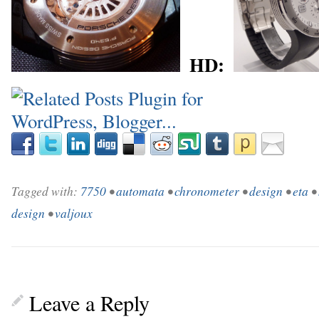
HD:
_
_
Tagged with:
7750
•
automata
•
chronometer
•
design
•
eta
•
design
•
valjoux
Leave a Reply