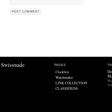
Swissmade
PAGES
TH
De
Clockbox
Ma
Watchmaker
Man
LINK COLLECTION
Vib
CLASSIFIEDS