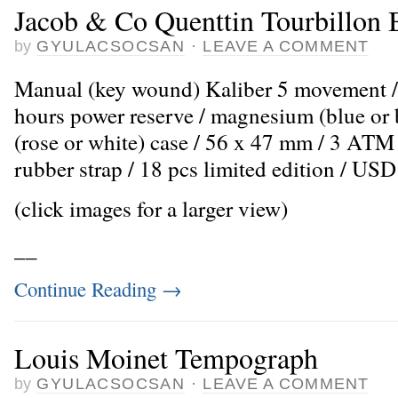
Jacob & Co Quenttin Tourbillon
by
GYULACSOCSAN
·
LEAVE A COMMENT
Manual (key wound) Kaliber 5 movement / t
hours power reserve / magnesium (blue or 
(rose or white) case / 56 x 47 mm / 3 ATM 
rubber strap / 18 pcs limited edition / US
(click images for a larger view)
_
_
Continue Reading
→
Louis Moinet Tempograph
by
GYULACSOCSAN
·
LEAVE A COMMENT