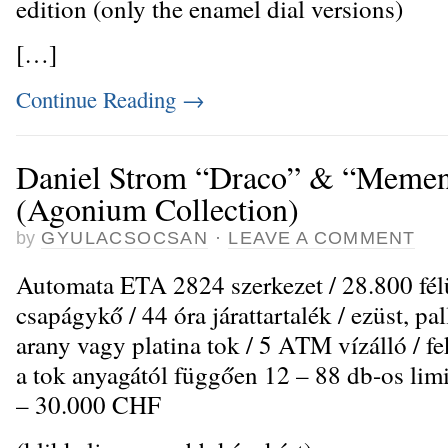
edition (only the enamel dial versions)
[…]
Continue Reading
→
Daniel Strom “Draco” & “Memen
(Agonium Collection)
by
GYULACSOCSAN
·
LEAVE A COMMENT
Automata ETA 2824 szerkezet / 28.800 félü
csapágykő / 44 óra járattartalék / ezüst, p
arany vagy platina tok / 5 ATM vízálló / fek
a tok anyagától függően 12 – 88 db-os limi
– 30.000 CHF