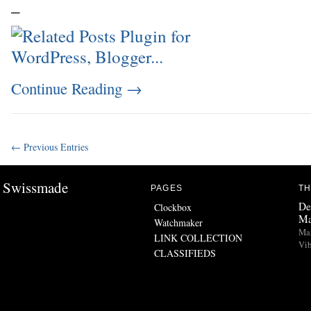
_
Continue Reading
→
← Previous Entries
Swissmade
PAGES
TH
De
Clockbox
Ma
Watchmaker
Man
LINK COLLECTION
Vib
CLASSIFIEDS