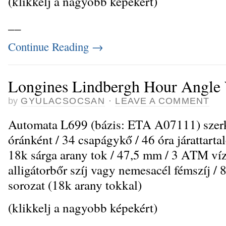
(klikkelj a nagyobb képekért)
_
_
Continue Reading
→
Longines Lindbergh Hour Angle
by
GYULACSOCSAN
·
LEAVE A COMMENT
Automata L699 (bázis: ETA A07111) szerke
óránként / 34 csapágykő / 46 óra járattart
18k sárga arany tok / 47,5 mm / 3 ATM víz
alligátorbőr szíj vagy nemesacél fémszíj / 8
sorozat (18k arany tokkal)
(klikkelj a nagyobb képekért)