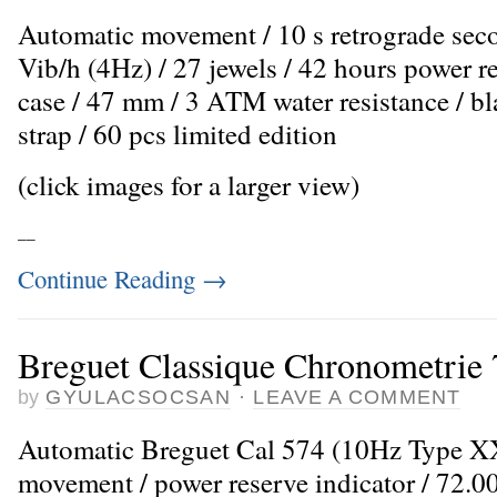
Automatic movement / 10 s retrograde sec
Vib/h (4Hz) / 27 jewels / 42 hours power r
case / 47 mm / 3 ATM water resistance / bla
strap / 60 pcs limited edition
(click images for a larger view)
_
_
Continue Reading
→
Breguet Classique Chronometrie
by
GYULACSOCSAN
·
LEAVE A COMMENT
Automatic Breguet Cal 574 (10Hz Type X
movement / power reserve indicator / 72.0