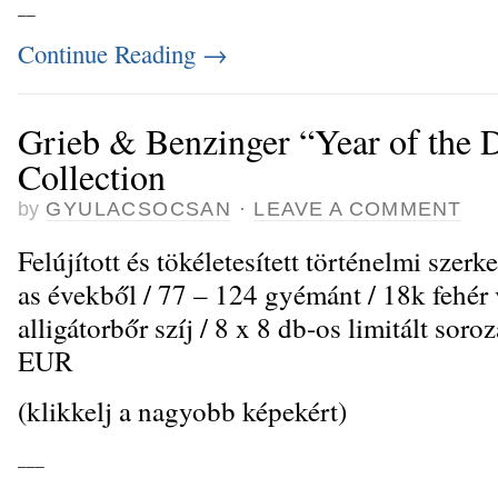
_
_
Continue Reading
→
Grieb & Benzinger “Year of the 
Collection
by
GYULACSOCSAN
·
LEAVE A COMMENT
Felújított és tökéletesített történelmi sze
as évekből / 77 – 124 gyémánt / 18k fehér 
alligátorbőr szíj / 8 x 8 db-os limitált sor
EUR
(klikkelj a nagyobb képekért)
_
_
_