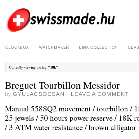
CLOCKBOX
WATCHMAKER
LINK COLLECTION
CLAS
Currently viewing the tag:
"18k"
Breguet Tourbillon Messidor
by
GYULACSOCSAN
·
LEAVE A COMMENT
Manual 558SQ2 movement / tourbillon / 18
25 jewels / 50 hours power reserve / 18K r
/ 3 ATM water resistance / brown alligator 